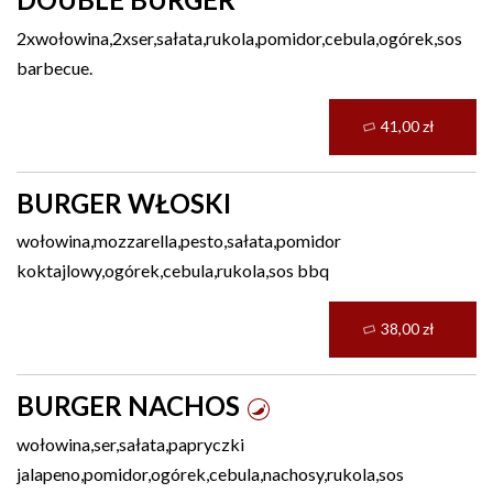
2xwołowina,2xser,sałata,rukola,pomidor,cebula,ogórek,sos
barbecue.
41,00 zł
BURGER WŁOSKI
wołowina,mozzarella,pesto,sałata,pomidor
koktajlowy,ogórek,cebula,rukola,sos bbq
38,00 zł
BURGER NACHOS
wołowina,ser,sałata,papryczki
jalapeno,pomidor,ogórek,cebula,nachosy,rukola,sos