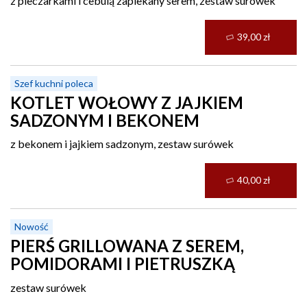
z pieczarkami i cebulą zapiekany serem, zestaw surówek
39,00 zł
Szef kuchni poleca
KOTLET WOŁOWY Z JAJKIEM
SADZONYM I BEKONEM
z bekonem i jajkiem sadzonym, zestaw surówek
40,00 zł
Nowość
PIERŚ GRILLOWANA Z SEREM,
POMIDORAMI I PIETRUSZKĄ
zestaw surówek