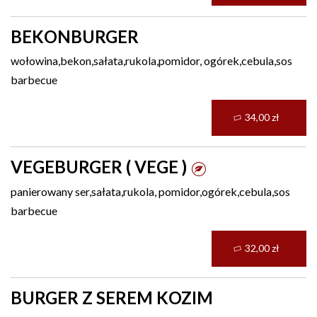
BEKONBURGER
wołowina,bekon,sałata,rukola,pomidor, ogórek,cebula,sos
barbecue
34,00 zł
VEGEBURGER ( VEGE )
panierowany ser,sałata,rukola, pomidor,ogórek,cebula,sos
barbecue
32,00 zł
BURGER Z SEREM KOZIM