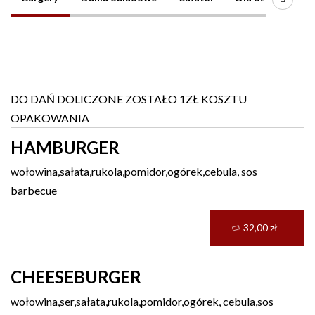
Burgery
DO DAŃ DOLICZONE ZOSTAŁO 1ZŁ KOSZTU
OPAKOWANIA
HAMBURGER
wołowina,sałata,rukola,pomidor,ogórek,cebula, sos
barbecue
32,00 zł
CHEESEBURGER
wołowina,ser,sałata,rukola,pomidor,ogórek, cebula,sos