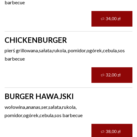
barbecue
34,00 zł
CHICKENBURGER
pierś grillowana,sałata,rukola, pomidor,ogórek,cebula,sos
barbecue
32,00 zł
BURGER HAWAJSKI
wołowina,ananas,ser,sałata,rukola,
pomidor,ogórek,cebula,sos barbecue
38,00 zł