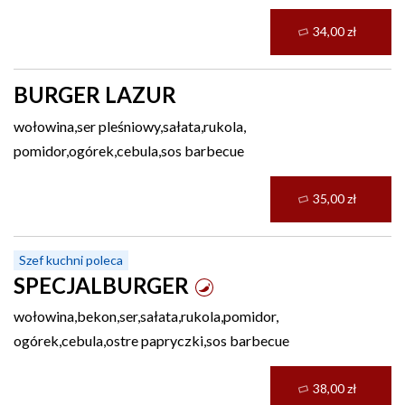
34,00 zł
BURGER LAZUR
wołowina,ser pleśniowy,sałata,rukola,
pomidor,ogórek,cebula,sos barbecue
35,00 zł
Szef kuchni poleca
SPECJALBURGER
wołowina,bekon,ser,sałata,rukola,pomidor,
ogórek,cebula,ostre papryczki,sos barbecue
38,00 zł