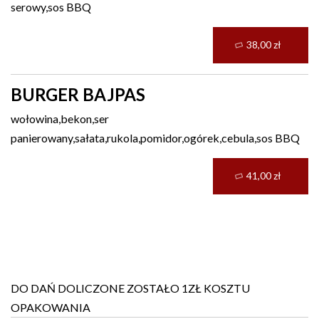
serowy,sos BBQ
38,00 zł
BURGER BAJPAS
wołowina,bekon,ser
panierowany,sałata,rukola,pomidor,ogórek,cebula,sos BBQ
41,00 zł
Dania obiadowe
DO DAŃ DOLICZONE ZOSTAŁO 1ZŁ KOSZTU
OPAKOWANIA