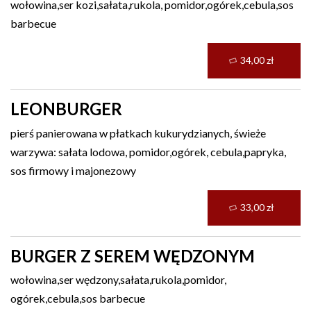
wołowina,ser kozi,sałata,rukola, pomidor,ogórek,cebula,sos
barbecue
34,00 zł
LEONBURGER
pierś panierowana w płatkach kukurydzianych, świeże
warzywa: sałata lodowa, pomidor,ogórek, cebula,papryka,
sos firmowy i majonezowy
33,00 zł
BURGER Z SEREM WĘDZONYM
wołowina,ser wędzony,sałata,rukola,pomidor,
ogórek,cebula,sos barbecue