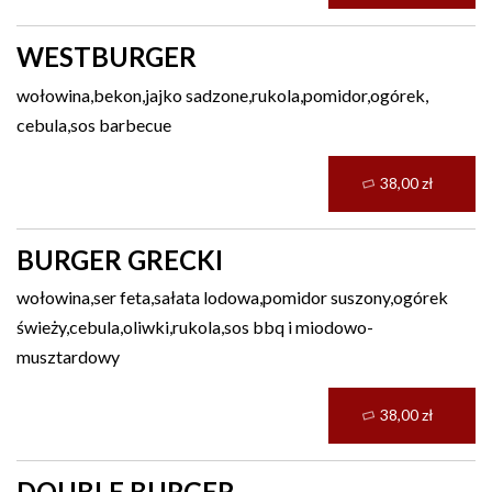
WESTBURGER
wołowina,bekon,jajko sadzone,rukola,pomidor,ogórek,
cebula,sos barbecue
38,00 zł
BURGER GRECKI
wołowina,ser feta,sałata lodowa,pomidor suszony,ogórek
świeży,cebula,oliwki,rukola,sos bbq i miodowo-
musztardowy
38,00 zł
DOUBLE BURGER