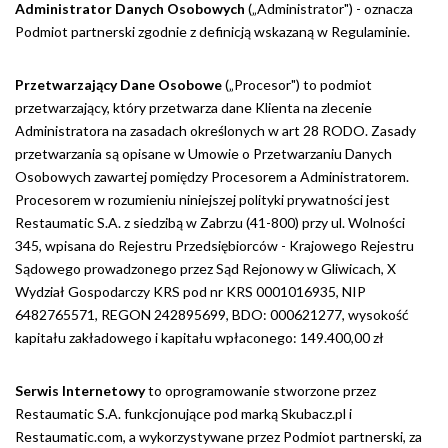
Administrator Danych Osobowych
(„Administrator") - oznacza
Podmiot partnerski zgodnie z definicją wskazaną w Regulaminie.
Przetwarzający Dane Osobowe
(„Procesor") to podmiot
przetwarzający, który przetwarza dane Klienta na zlecenie
Administratora na zasadach określonych w art 28 RODO. Zasady
przetwarzania są opisane w Umowie o Przetwarzaniu Danych
Osobowych zawartej pomiędzy Procesorem a Administratorem.
Procesorem w rozumieniu niniejszej polityki prywatności jest
Restaumatic S.A. z siedzibą w Zabrzu (41-800) przy ul. Wolności
345, wpisana do Rejestru Przedsiębiorców - Krajowego Rejestru
Sądowego prowadzonego przez Sąd Rejonowy w Gliwicach, X
Wydział Gospodarczy KRS pod nr KRS 0001016935, NIP
6482765571, REGON 242895699, BDO: 000621277, wysokość
kapitału zakładowego i kapitału wpłaconego: 149.400,00 zł
Serwis Internetowy
to oprogramowanie stworzone przez
Restaumatic S.A. funkcjonujące pod marką Skubacz.pl i
Restaumatic.com, a wykorzystywane przez Podmiot partnerski, za