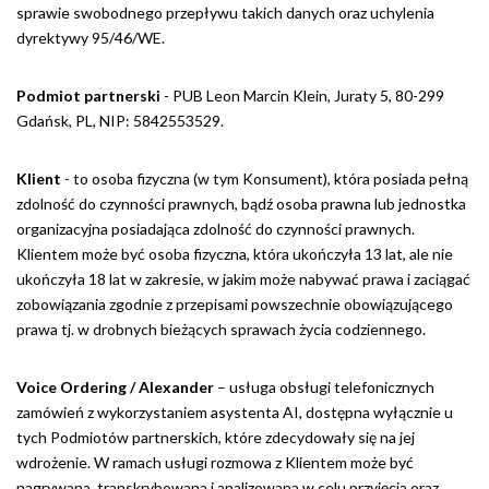
sprawie swobodnego przepływu takich danych oraz uchylenia
dyrektywy 95/46/WE.
Podmiot partnerski
- PUB Leon Marcin Klein, Juraty 5, 80-299
Gdańsk, PL, NIP: 5842553529.
Klient
- to osoba fizyczna (w tym Konsument), która posiada pełną
zdolność do czynności prawnych, bądź osoba prawna lub jednostka
organizacyjna posiadająca zdolność do czynności prawnych.
Klientem może być osoba fizyczna, która ukończyła 13 lat, ale nie
ukończyła 18 lat w zakresie, w jakim może nabywać prawa i zaciągać
zobowiązania zgodnie z przepisami powszechnie obowiązującego
prawa tj. w drobnych bieżących sprawach życia codziennego.
Voice Ordering / Alexander
– usługa obsługi telefonicznych
zamówień z wykorzystaniem asystenta AI, dostępna wyłącznie u
tych Podmiotów partnerskich, które zdecydowały się na jej
wdrożenie. W ramach usługi rozmowa z Klientem może być
nagrywana, transkrybowana i analizowana w celu przyjęcia oraz